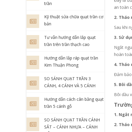
Đây là b
trần
an toàn 
Kỹ thuật sửa chữa quạt trần cơ
2. Tháo 
bản
Sau khi n
Tư vẫn hướng dẫn lắp quạt
3. Sử dụ
trần trên trần thạch cao
Ngắt ngu
hoàn toà
Hướng dẫn lắp ráp quạt trần
4. Tháo
Kim Thuận Phong
Đảm bảo 
SO SÁNH QUẠT TRẦN 3
5. Bôi d
CÁNH, 4 CÁNH VÀ 5 CÁNH
Bôi dầu v
Hướng dẫn cách cân bằng quạt
Trường
trần 5 cánh gỗ
1. Ngắt 
SO SÁNH QUẠT TRẦN CÁNH
2. Tháo 
SẮT – CÁNH NHỰA – CÁNH