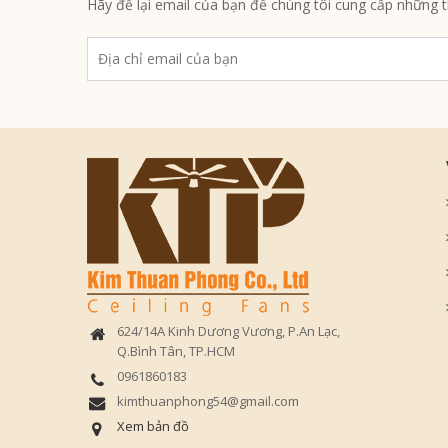
Hãy để lại email của bạn để chúng tôi cung cấp những 
624/14A Kinh Dương Vương, P.An Lạc,
Q.Bình Tân, TP.HCM
0961860183
kimthuanphong54@gmail.com​
Xem bản đồ