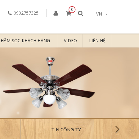
0
0902757325
VN
CHĂM SÓC KHÁCH HÀNG
VIDEO
LIÊN HỆ
TIN CÔNG TY
N