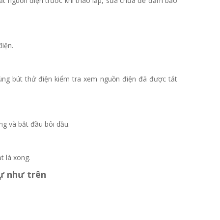
ắt nguồn điện trước khi tháo lắp, sửa chữa để đảm bảo
điện.
ùng bút thử điện kiểm tra xem nguồn điện đã được tắt
g và bắt đầu bôi dầu.
t là xong.
ự như trên