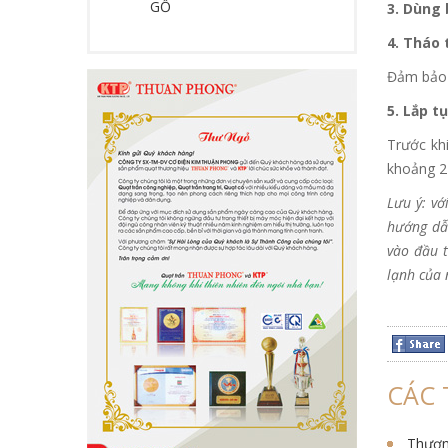
GỖ
3. Dùng 
4. Tháo 
Đảm bảo n
5. Lắp t
Trước kh
khoảng 2 
Lưu ý: vớ
hướng dẫn
vào đầu t
lạnh của 
CÁC 
Thương