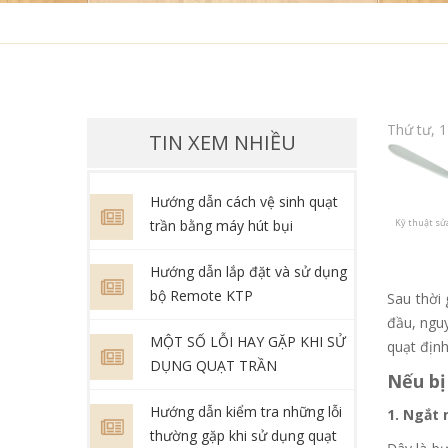
Thứ tư, 
TIN XEM NHIỀU
Hướng dẫn cách vệ sinh quạt
trần bằng máy hút bụi
Kỹ thuật sử
Hướng dẫn lắp đặt và sử dụng
bộ Remote KTP
Sau thời
đầu, nguy
MỘT SỐ LỖI HAY GẶP KHI SỬ
quạt định
DỤNG QUẠT TRẦN
Nếu bị
Hướng dẫn kiểm tra những lỗi
1. Ngắt 
thường gặp khi sử dụng quạt