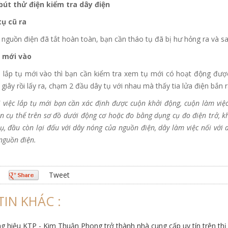
bút thử điện kiểm tra dây điện
tụ cũ ra
guồn điện đã tắt hoàn toàn, bạn cần tháo tụ đã bị hư hỏng ra và sa
ụ mới vào
i lắp tụ mới vào thì bạn cần kiểm tra xem tụ mới có hoạt động đượ
giây rồi lấy ra, chạm 2 đầu dây tụ với nhau mà thấy tia lửa điện bắn 
i việc lắp tụ mới bạn cần xác định được cuộn khởi động, cuộn làm việc
 cụ thể trên sơ đồ dưới động cơ hoặc đo bằng dụng cụ đo điện trở, k
ụ, đầu còn lại đấu với dây nóng của nguồn điện, dây làm việc nối với 
nguồn điện.
Tweet
TIN KHÁC :
 hiệu KTP - Kim Thuận Phong trở thành nhà cung cấp uy tín trên thị